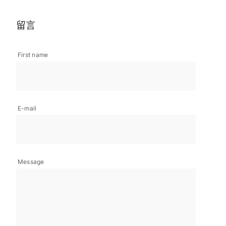
留言
First name
E-mail
Message