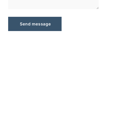
S
e
n
d
m
e
s
s
a
g
e
Send message