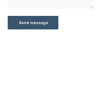
S
e
n
d
m
e
s
s
a
g
e
Send message