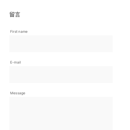
留言
First name
E-mail
Message