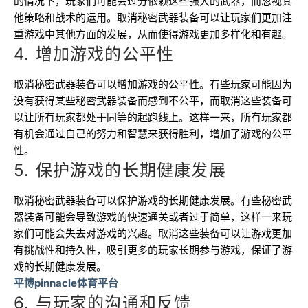
的情况下，玩家们可能会过分依赖这些强大的武器，而忽视其
他策略和战术的运用。取消秘密武器装备可以让玩家们更加注
重游戏中其他方面的发展，从而使得游戏更加多样化和有趣。
4. 增加游戏的公平性
取消秘密武器装备可以增加游戏的公平性。有些玩家可能因为
没有获得某些秘密武器装备而感到不公平，而取消这些装备可
以让所有玩家都处于同等的起跑线上。这样一来，所有玩家都
有机会通过自己的努力和智慧来获得胜利，增加了游戏的公平
性。
5. 保护游戏的长期健康发展
取消秘密武器装备可以保护游戏的长期健康发展。有些秘密武
器装备可能会导致游戏的快速通关或者过于简单，这样一来玩
家们可能会失去对游戏的兴趣。取消这些装备可以让游戏更加
有挑战性和持久性，吸引更多的玩家长期参与游戏，保证了游
戏的长期健康发展。
平博pinnacle体育平台
6. 与玩家的沟通和反馈