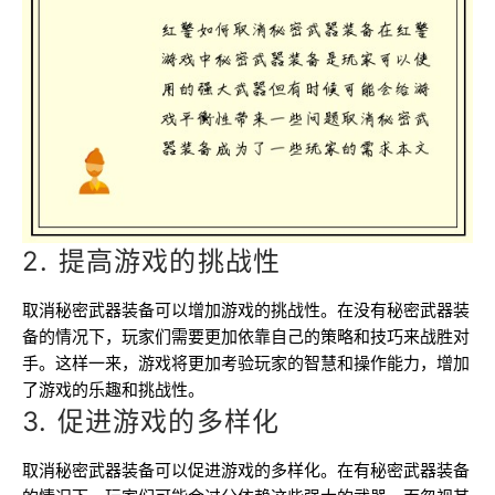
2. 提高游戏的挑战性
取消秘密武器装备可以增加游戏的挑战性。在没有秘密武器装
备的情况下，玩家们需要更加依靠自己的策略和技巧来战胜对
手。这样一来，游戏将更加考验玩家的智慧和操作能力，增加
了游戏的乐趣和挑战性。
3. 促进游戏的多样化
取消秘密武器装备可以促进游戏的多样化。在有秘密武器装备