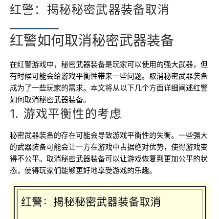
红警：揭秘秘密武器装备取消
红警如何取消秘密武器装备
在红警游戏中，秘密武器装备是玩家可以使用的强大武器，但
有时候可能会给游戏平衡性带来一些问题。取消秘密武器装备
成为了一些玩家的需求。本文将从以下几个方面详细阐述红警
如何取消秘密武器装备。
1. 游戏平衡性的考虑
秘密武器装备的存在可能会导致游戏平衡性的失衡。一些强大
的武器装备可能会让一方在游戏中占据绝对优势，使得游戏变
得不公平。取消秘密武器装备可以让游戏恢复到更加公平的状
态，使得玩家们能够更好地享受游戏的乐趣。