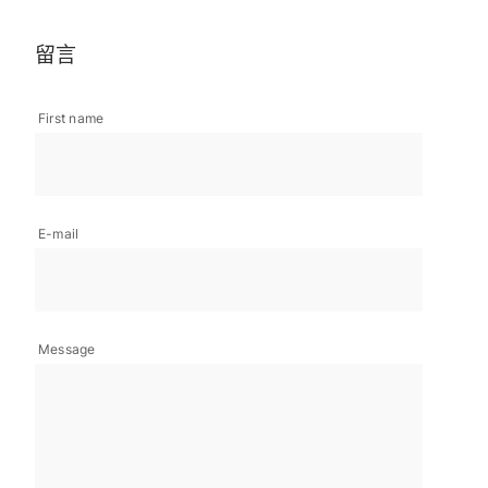
留言
First name
E-mail
Message