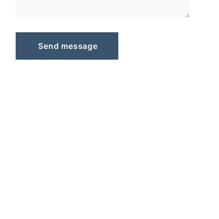
S
e
n
d
m
e
s
s
a
g
e
Send message