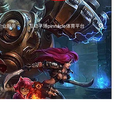
企业服务
互动平博pinnacle体育平台