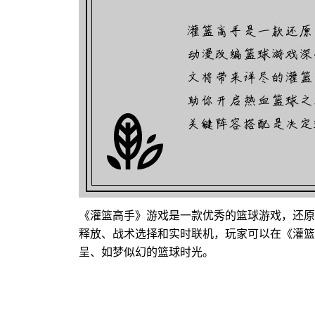
《灌篮高手》游戏是一款优秀的篮球游戏，还原
释放、战术选择和实时联机，玩家可以在《灌篮
呈、如梦似幻的篮球时光。