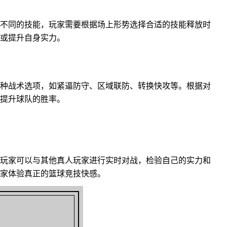
不同的技能，玩家需要根据场上形势选择合适的技能释放时
或提升自身实力。
种战术选项，如紧逼防守、区域联防、转换快攻等。根据对
提升球队的胜率。
玩家可以与其他真人玩家进行实时对战，检验自己的实力和
家体验真正的篮球竞技快感。