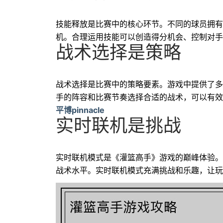
技能释放是比赛中的核心环节。不同的球员拥有
机。合理运用技能可以创造得分机会、控制对手
战术选择是策略
战术选择是比赛中的策略要素。游戏中提供了多
手的阵容和比赛节奏选择合适的战术，可以有效
平博pinnacle
实时联机是挑战
实时联机模式是《灌篮高手》游戏的巅峰体验。
战术水平。实时联机模式充满挑战和乐趣，让玩