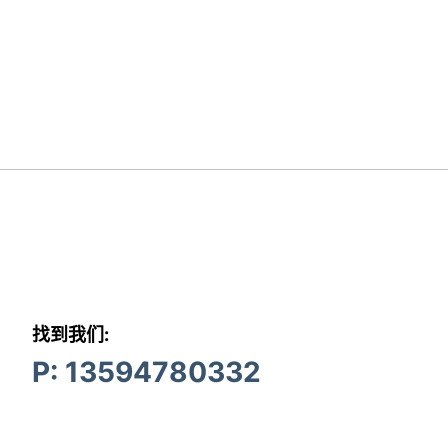
找到我们:
P: 13594780332