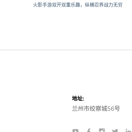
火影手游双开双重乐趣，纵横忍界战力无穷
地址:
兰州市绞察城56号